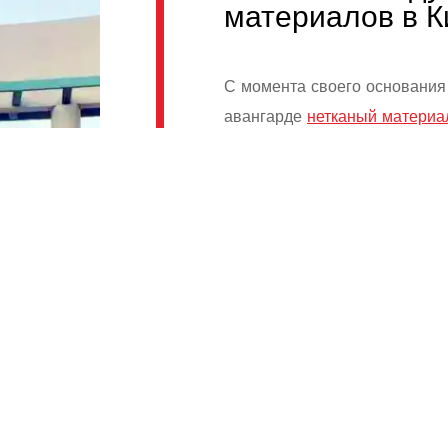
материалов в К
С момента своего основания 
авангарде
нетканый материа
самоотверженного мастерств
передовых производственных
высокопроизводительных
иг
геотекстиль
Мы разрабатывае
клиентов.