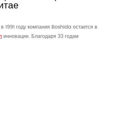
итае
в 1991 году компания Boshida остается в
л
инновации. Благодаря 33 годам
а мы сосредоточились на революции в
 процессах и разработке
лопробивной нетканый материал
,
геомембрана
и
м индивидуальные решения для глобальных