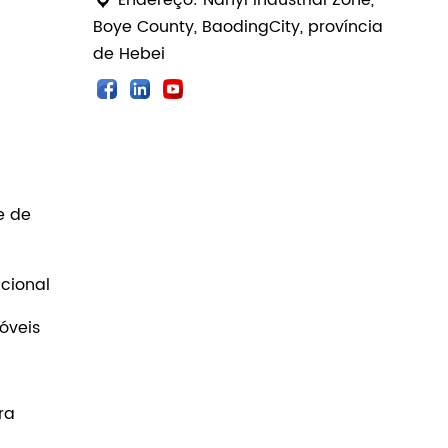
Boye County, BaodingCity, província
de Hebei
e de
cional
óveis
ra