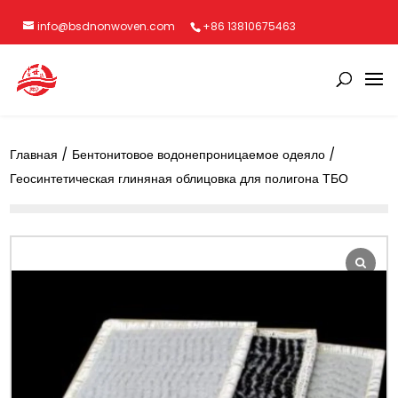
info@bsdnonwoven.com
+86 13810675463
Главная
/
Бентонитовое водонепроницаемое одеяло
/
Геосинтетическая глиняная облицовка для полигона ТБО