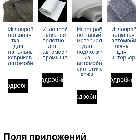
Иглопробивная
Иглопробивное
Иглопробивной
Иглопроби
нетканая
нетканое
нетканый
нетканая
ткань
полотно
материал
автомобил
для
для
для
ткань
напольных
автомобильной
подложки
для
ковриков
промышленности
из
интерьера
автомобиля
автомобильной
синтетической
кожи
Подробнее
Подробнее
Подробнее
Подробнее
Поля приложений