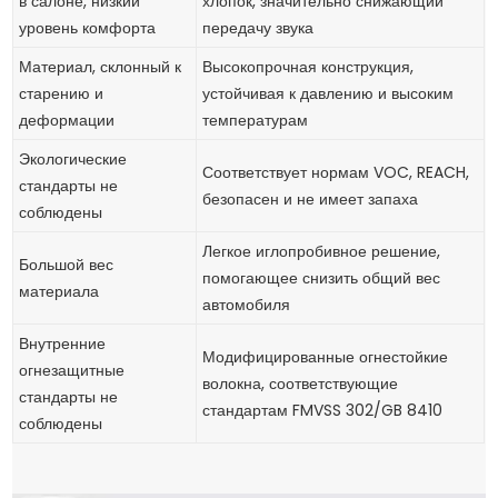
в салоне, низкий
хлопок, значительно снижающий
уровень комфорта
передачу звука
Материал, склонный к
Высокопрочная конструкция,
старению и
устойчивая к давлению и высоким
деформации
температурам
Экологические
Соответствует нормам VOC, REACH,
стандарты не
безопасен и не имеет запаха
соблюдены
Легкое иглопробивное решение,
Большой вес
помогающее снизить общий вес
материала
автомобиля
Внутренние
Модифицированные огнестойкие
огнезащитные
волокна, соответствующие
стандарты не
стандартам FMVSS 302/GB 8410
соблюдены