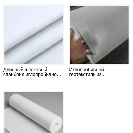
Длинный шелковый
Иглопробивной
спанбонд иглопробивной
геотекстиль из
нетканый геотекстиль
штапельного волокна