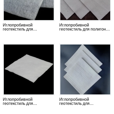
Иглопробивной
Иглопробивной
геотекстиль для
геотекстиль для полигонов
строительства
ТБО
автомобильных дорог
Иглопробивной
Иглопробивной
геотекстиль для
геотекстиль для
гидротехнического
железнодорожного
строительства
транспорта