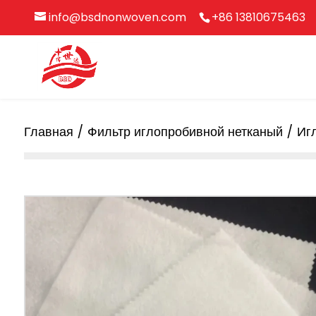
info@bsdnonwoven.com
+86 13810675463
Главная
/
Фильтр иглопробивной нетканый
/ Иг