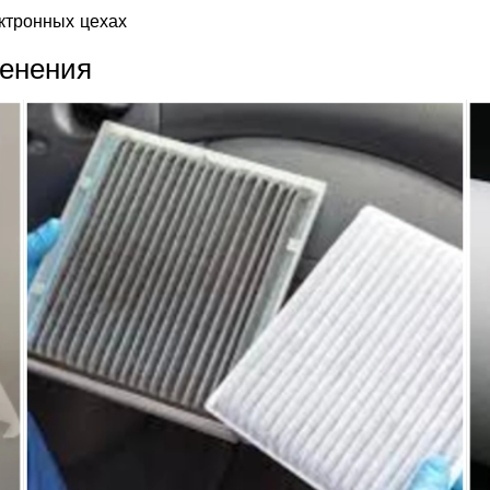
ктронных цехах
енения