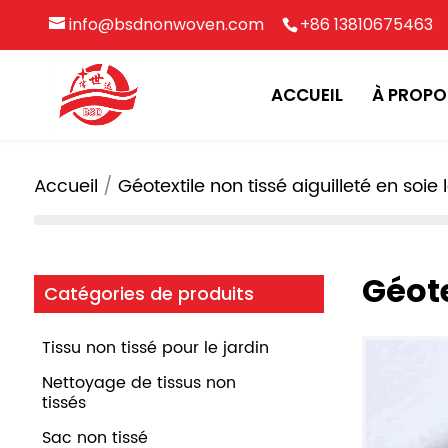
info@bsdnonwoven.com
+86 13810675463
ACCUEIL
À PROPO
Accueil
Géotextile non tissé aiguilleté en soie
Géote
Catégories de produits
Tissu non tissé pour le jardin
Nettoyage de tissus non
tissés
Sac non tissé