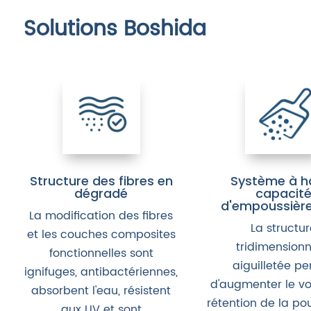
Solutions Boshida
Structure des fibres en
Système à h
dégradé
capacit
d'empoussièr
La modification des fibres
La structu
et les couches composites
tridimensionn
fonctionnelles sont
aiguilletée p
ignifuges, antibactériennes,
d'augmenter le v
absorbent l'eau, résistent
rétention de la po
aux UV et sont