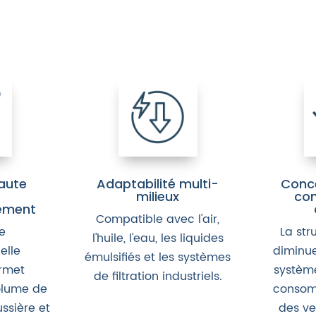
aute
Adaptabilité multi-
Conce
é
milieux
co
ement
Compatible avec l'air,
re
La str
l'huile, l'eau, les liquides
elle
diminue
émulsifiés et les systèmes
ermet
système
de filtration industriels.
olume de
consom
ussière et
des ve