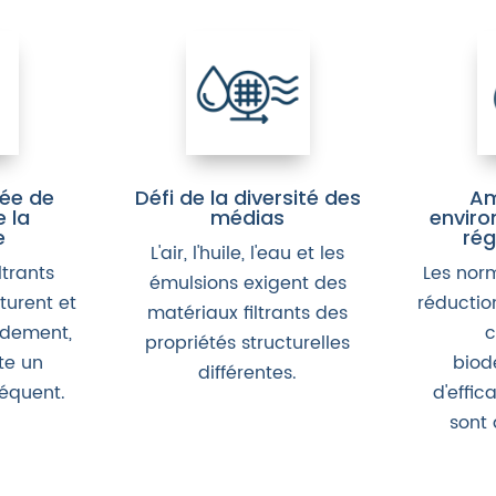
tée de
Défi de la diversité des
Am
e la
médias
enviro
e
rég
L'air, l'huile, l'eau et les
ltrants
Les nor
émulsions exigent des
turent et
réductio
matériaux filtrants des
idement,
c
propriétés structurelles
te un
biod
différentes.
équent.
d'effic
sont 