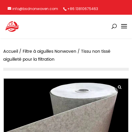
info@bsdnonwoven.com
+86 13810675463
Accueil
/
Filtre à aiguilles Nonwoven
/ Tissu non tissé
aiguilleté pour la filtration