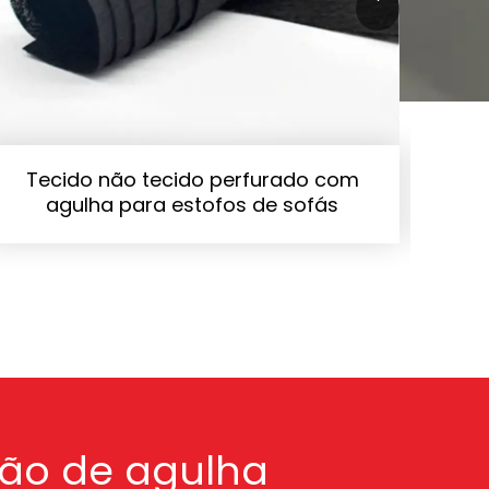
'
Tecido não tecido perfurado com
S
agulha para estofos de sofás
ag
ção de agulha