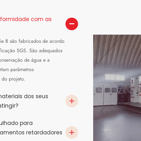
onformidade com as
ie B são fabricados de acordo
tificação SGS. São adequados
onservação de água e a
rtam parâmetros
s do projeto.
materiais dos seus
tingir?
ulhado para
atamentos retardadores