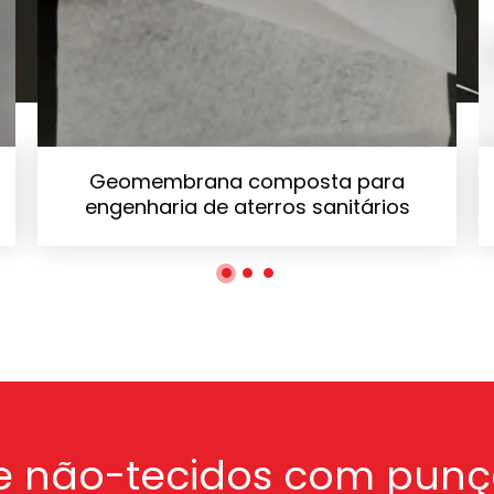
Geomembrana composta para
engenharia de aterros sanitários
e não-tecidos com pun