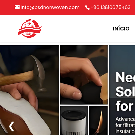
info@bsdnonwoven.com
+86 13810675463
INÍCIO
❮