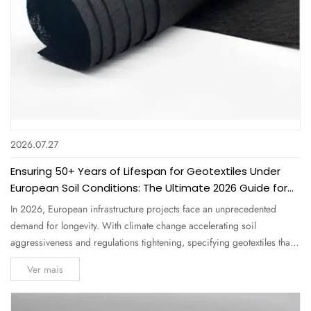
2026.07.27
Ensuring 50+ Years of Lifespan for Geotextiles Under
European Soil Conditions: The Ultimate 2026 Guide for
Procurement Professionals
In 2026, European infrastructure projects face an unprecedented
demand for longevity. With climate change accelerating soil
aggressiveness and regulations tightening, specifying geotextiles that
can endure 50+ years under European soil conditions is no longer a
Ver mais
luxury—it's a contractual and environmental necessity. As a leading
Nonwoven...