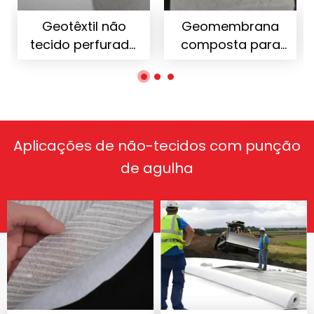
Geotêxtil não
Geomembrana
tecido perfurado
composta para
com agulha de
engenharia de
fibra curta PET
aterros sanitários
Aplicações de não-tecidos com punção
de agulha