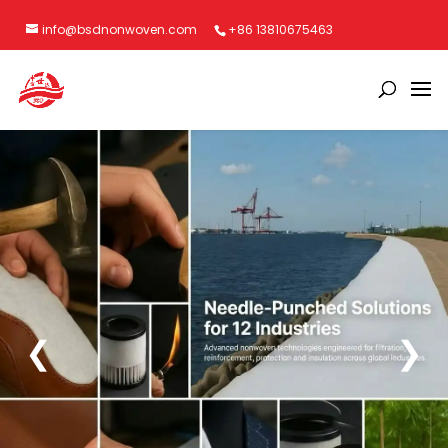
info@bsdnonwoven.com
+86 13810675463
❮
❯