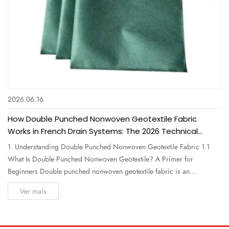
2026.06.16
How Double Punched Nonwoven Geotextile Fabric
Works in French Drain Systems: The 2026 Technical
Guide for Professionals
1. Understanding Double Punched Nonwoven Geotextile Fabric 1.1
What Is Double Punched Nonwoven Geotextile? A Primer for
Beginners Double punched nonwoven geotextile fabric is an
engineered textile made from polypropylene or polyester staple fibers
Ver mais
that are mechanically bonded through two sequential needle-punching
processes. Unlike a...