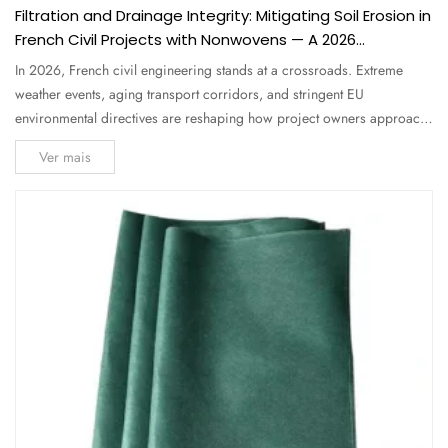
Filtration and Drainage Integrity: Mitigating Soil Erosion in
French Civil Projects with Nonwovens — A 2026
Comprehensive Guide for Engineers and Buyers
In 2026, French civil engineering stands at a crossroads. Extreme
weather events, aging transport corridors, and stringent EU
environmental directives are reshaping how project owners approach
filtration and drainage integrity . Soil erosion alone costs France an
Ver mais
estimated €1.2 billion annually in infrastructure damage and...