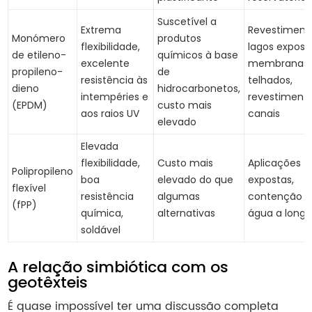
Suscetível a
Extrema
Revestiment
Monómero
produtos
flexibilidade,
lagos expost
de etileno-
químicos à base
excelente
membranas 
propileno-
de
resistência às
telhados,
dieno
hidrocarbonetos,
intempéries e
revestiment
(EPDM)
custo mais
aos raios UV
canais
elevado
Elevada
flexibilidade,
Custo mais
Aplicações
Polipropileno
boa
elevado do que
expostas,
flexível
resistência
algumas
contenção d
(fPP)
química,
alternativas
água a longo
soldável
A relação simbiótica com os
geotêxteis
É quase impossível ter uma discussão completa