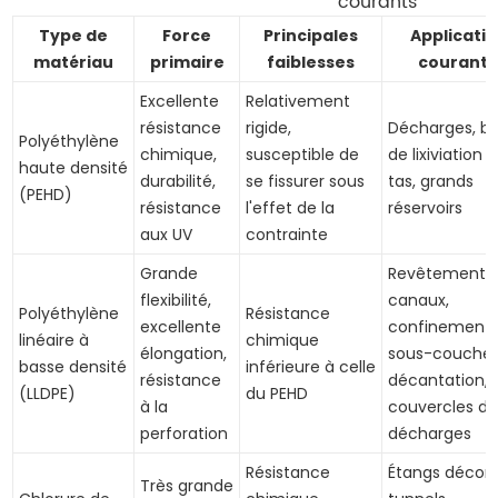
courants
Type de
Force
Principales
Applicati
matériau
primaire
faiblesses
courant
Excellente
Relativement
résistance
rigide,
Décharges, ba
Polyéthylène
chimique,
susceptible de
de lixiviation 
haute densité
durabilité,
se fissurer sous
tas, grands
(PEHD)
résistance
l'effet de la
réservoirs
aux UV
contrainte
Grande
Revêtements
flexibilité,
canaux,
Polyéthylène
Résistance
excellente
confinement 
linéaire à
chimique
élongation,
sous-couches
basse densité
inférieure à celle
résistance
décantation,
(LLDPE)
du PEHD
à la
couvercles d
perforation
décharges
Résistance
Étangs décorat
Très grande