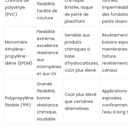
Chlorure de
chimique
tunnels,
flexibilité,
polyvinyle
limitée, risque
imperméabilis
facilité de
(PVC)
de perte de
des fondation
couture
plastifiant
petits réservoi
Flexibilité
Sensible aux
Revêtements
extrême,
Monomère
produits
bassins expos
excellente
éthylène-
chimiques à
membranes 
résistance
propylène-
base
toiture,
aux
diène (EPDM)
d'hydrocarbures,
revêtements 
intempéries
coût plus élevé
canaux
et aux UV
Grande
flexibilité,
Applications
Coût plus élevé
Polypropylène
bonne
exposées,
que certaines
flexible (fPP)
résistance
confinement 
alternatives
chimique,
l'eau à long 
soudable