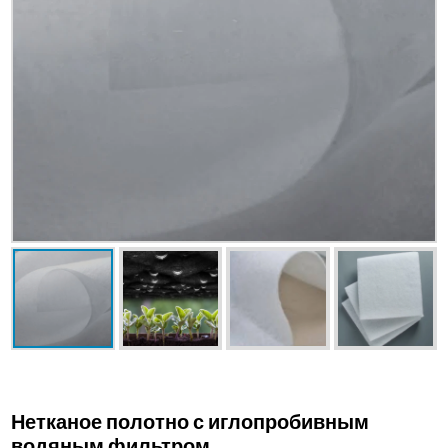
Нетканое полотно с иглопробивным
водяным фильтром