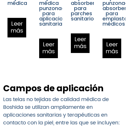
médica
médica
absorbente
punzonad
punzonada
para
absorben
para
parches
para
aplicaciones
sanitarios
emplasto
Leer
sanitarias
médicos
más
Leer
Leer
Leer
más
más
más
Campos de aplicación
Las telas no tejidas de calidad médica de
Boshida se utilizan ampliamente en
aplicaciones sanitarias y terapéuticas en
contacto con la piel, entre las que se incluyen: