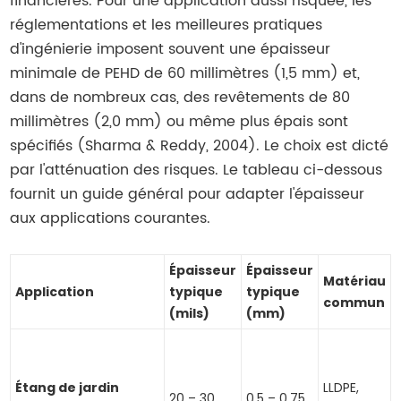
financières. Pour une application aussi risquée, les
réglementations et les meilleures pratiques
d'ingénierie imposent souvent une épaisseur
minimale de PEHD de 60 millimètres (1,5 mm) et,
dans de nombreux cas, des revêtements de 80
millimètres (2,0 mm) ou même plus épais sont
spécifiés (Sharma & Reddy, 2004). Le choix est dicté
par l'atténuation des risques. Le tableau ci-dessous
fournit un guide général pour adapter l'épaisseur
aux applications courantes.
Épaisseur
Épaisseur
Matériau
Application
typique
typique
commun
(mils)
(mm)
Étang de jardin
LLDPE,
f
20 – 30
0.5 – 0.75