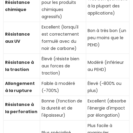
Résistance
pour les produits
à la plupart des
chimique
chimiques
applications)
agressifs)
Excellent (lorsqu'il
Bon à très bon (un
Résistance
est correctement
peu moins que le
aux UV
formulé avec du
PEHD)
noir de carbone)
Élevé (résiste bien
Résistance à
Modéré (inférieur
aux forces de
la traction
au PEHD)
traction)
Allongement
Faible à modéré
Élevé (~800% ou
à la rupture
(~700%)
plus)
Bonne (fonction de
Excellent (absorbe
Résistance à
la dureté et de
l'énergie d'impact
la perforation
l'épaisseur)
par élongation)
Plus facile à
Plus spécialisé,
manipuler,