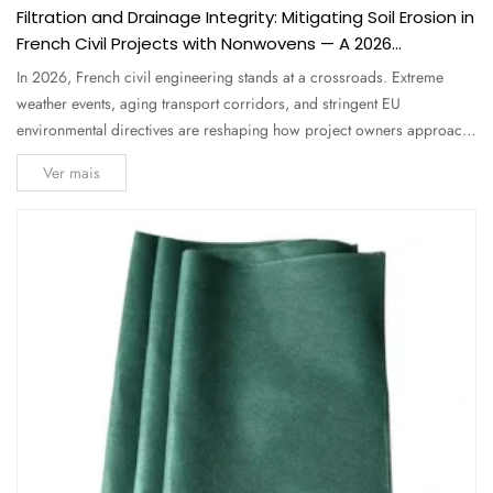
Filtration and Drainage Integrity: Mitigating Soil Erosion in
French Civil Projects with Nonwovens — A 2026
Comprehensive Guide for Engineers and Buyers
In 2026, French civil engineering stands at a crossroads. Extreme
weather events, aging transport corridors, and stringent EU
environmental directives are reshaping how project owners approach
filtration and drainage integrity . Soil erosion alone costs France an
Ver mais
estimated €1.2 billion annually in infrastructure damage and...