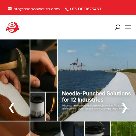
info@bsdnonwoven.com
+86 13810675463
❮
❯