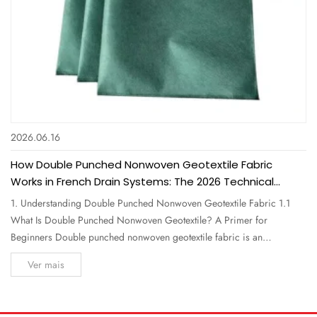
2026.06.16
How Double Punched Nonwoven Geotextile Fabric
Works in French Drain Systems: The 2026 Technical
Guide for Professionals
1. Understanding Double Punched Nonwoven Geotextile Fabric 1.1
What Is Double Punched Nonwoven Geotextile? A Primer for
Beginners Double punched nonwoven geotextile fabric is an
engineered textile made from polypropylene or polyester staple fibers
Ver mais
that are mechanically bonded through two sequential needle-punching
processes. Unlike a...