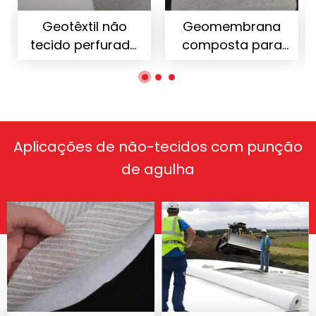
Geotêxtil não
Geomembrana
tecido perfurado
composta para
com agulha de
engenharia de
fibra curta PET
aterros sanitários
Aplicações de não-tecidos com punção
de agulha