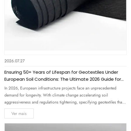
2026.07.27
Ensuring 50+ Years of Lifespan for Geotextiles Under
European Soil Conditions: The Ultimate 2026 Guide for
Procurement Professionals
In 2026, European infrastructure projects face an unprecedented
demand for longevity. With climate change accelerating soil
aggressiveness and regulations tightening, specifying geotextiles that
can endure 50+ years under European soil conditions is no longer a
Ver mais
luxury—it's a contractual and environmental necessity. As a leading
Nonwoven...