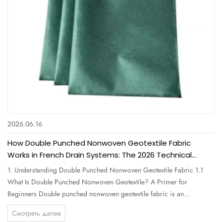
2026.06.16
How Double Punched Nonwoven Geotextile Fabric
Works in French Drain Systems: The 2026 Technical
Guide for Professionals
1. Understanding Double Punched Nonwoven Geotextile Fabric 1.1
What Is Double Punched Nonwoven Geotextile? A Primer for
Beginners Double punched nonwoven geotextile fabric is an
engineered textile made from polypropylene or polyester staple fibers
Смотреть далее
that are mechanically bonded through two sequential needle-punching