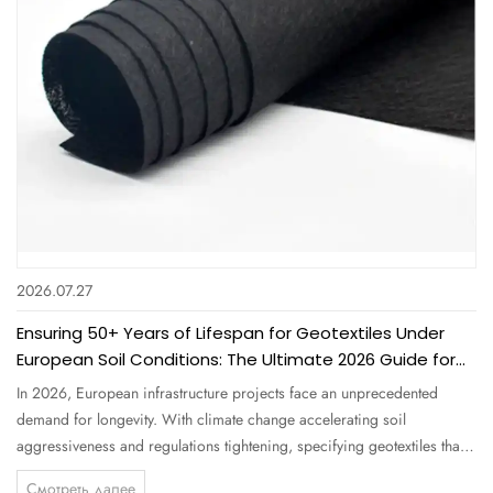
2026.07.27
Ensuring 50+ Years of Lifespan for Geotextiles Under
European Soil Conditions: The Ultimate 2026 Guide for
Procurement Professionals
In 2026, European infrastructure projects face an unprecedented
demand for longevity. With climate change accelerating soil
aggressiveness and regulations tightening, specifying geotextiles that
can endure 50+ years under European soil conditions is no longer a
Смотреть далее