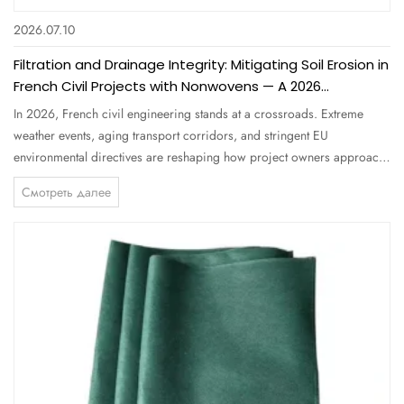
2026.07.10
Filtration and Drainage Integrity: Mitigating Soil Erosion in
French Civil Projects with Nonwovens — A 2026
Comprehensive Guide for Engineers and Buyers
In 2026, French civil engineering stands at a crossroads. Extreme
weather events, aging transport corridors, and stringent EU
environmental directives are reshaping how project owners approach
filtration and drainage integrity . Soil erosion alone costs France an
Смотреть далее
estimated €1.2 billion annually in infrastructure damage and...