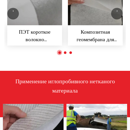
'
'
ПЭТ короткое
Композитная
волокно
геомембрана для
иглопробивной
строительства
нетканый
полигонов ТБО
геотекстиль
Применение иглопробивного нетканого
материала