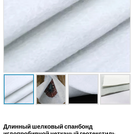
Длинный шелковый спанбонд
иглопробивной нетканый геотекстиль