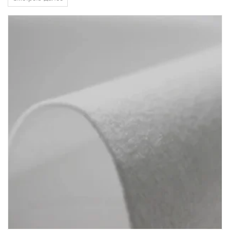
luxury—it's a contractual and environmental necessity. As a leading
Nonwoven...