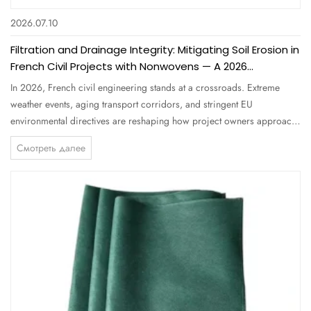
2026.07.10
Filtration and Drainage Integrity: Mitigating Soil Erosion in
French Civil Projects with Nonwovens — A 2026
Comprehensive Guide for Engineers and Buyers
In 2026, French civil engineering stands at a crossroads. Extreme
weather events, aging transport corridors, and stringent EU
environmental directives are reshaping how project owners approach
filtration and drainage integrity . Soil erosion alone costs France an
Смотреть далее
estimated €1.2 billion annually in infrastructure damage and...