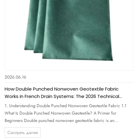
2026.06.16
How Double Punched Nonwoven Geotextile Fabric
Works in French Drain Systems: The 2026 Technical
Guide for Professionals
1. Understanding Double Punched Nonwoven Geotextile Fabric 1.1
What Is Double Punched Nonwoven Geotextile? A Primer for
Beginners Double punched nonwoven geotextile fabric is an
engineered textile made from polypropylene or polyester staple fibers
Смотреть далее
that are mechanically bonded through two sequential needle-punching