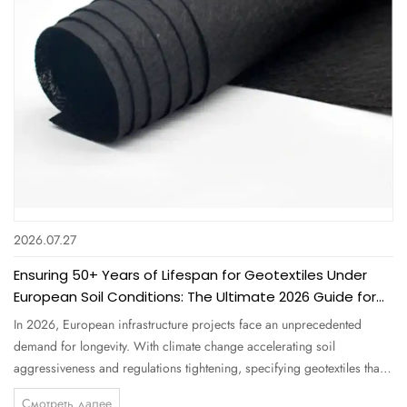
2026.07.27
Ensuring 50+ Years of Lifespan for Geotextiles Under
European Soil Conditions: The Ultimate 2026 Guide for
Procurement Professionals
In 2026, European infrastructure projects face an unprecedented
demand for longevity. With climate change accelerating soil
aggressiveness and regulations tightening, specifying geotextiles that
can endure 50+ years under European soil conditions is no longer a
Смотреть далее