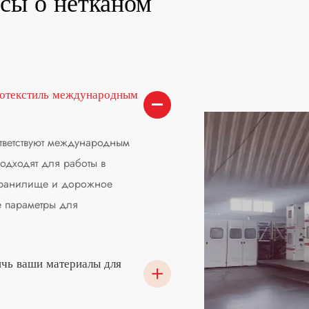
сы о нетканом
геотекстиль международным
тветствуют международным
одходят для работы в
охранилище и дорожное
е параметры для
ичь ваши материалы для