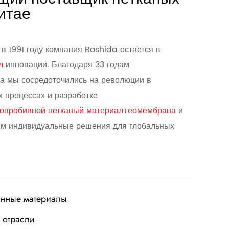
итае
в 1991 году компания Boshida остается в
л
инновации. Благодаря 33 годам
а мы сосредоточились на революции в
 процессах и разработке
лопробивной нетканый материал
,
геомембрана
и
м индивидуальные решения для глобальных
енные материалы
 отрасли