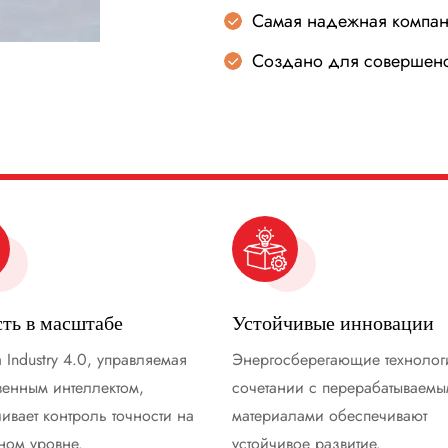
Самая надежная компа
Создано для совершенс
сть в масштабе
Устойчивые инновации
 Industry 4.0, управляемая
Энергосберегающие технолог
венным интеллектом,
сочетании с перерабатываем
ивает контроль точности на
материалами обеспечивают
ном уровне.
устойчивое развитие.