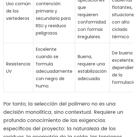
aplicaciones
cubiertas
Uso común
contención
que
flotantes,
de los
primaria y
requieren
situaciones
vertederos
secundaria para
conformidad
con alto
RSU y residuos
con formas
ciclado
peligrosos.
irregulares.
térmico.
Excelente
De bueno a
cuando se
Buena,
excelente,
Resistencia
formula
requiere una
dependien
UV
adecuadamente
estabilización
de la
con negro de
adecuada.
formulación
humo.
Por tanto, la selección del polímero no es una
decisión monolítica, sino contextual. Requiere un
profundo conocimiento de las exigencias
específicas del proyecto: la naturaleza de los