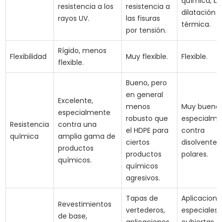
química, ba
resistencia a los
resistencia a
dilatación
rayos UV.
las fisuras
térmica.
por tensión.
Rígido, menos
Flexibilidad
Muy flexible.
Flexible.
flexible.
Bueno, pero
en general
Excelente,
menos
Muy bueno,
especialmente
robusto que
especialme
Resistencia
contra una
el HDPE para
contra
química
amplia gama de
ciertos
disolventes
productos
productos
polares.
químicos.
químicos
agresivos.
Tapas de
Aplicacione
Revestimientos
vertederos,
especiales,
de base,