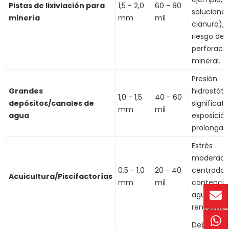
Pistas de lixiviación para
1,5 - 2,0
60 - 80
solucione
minería
mm
mil
cianuro), 
riesgo de
perforació
mineral.
Presión
Grandes
hidrostáti
1,0 - 1,5
40 - 60
depósitos/canales de
significati
mm
mil
agua
exposició
prolongad
Estrés
moderado
0,5 - 1,0
20 - 40
centrado 
Acuicultura/Piscifactorías
mm
mil
contenció
agua y la
rentabilida
Debe con