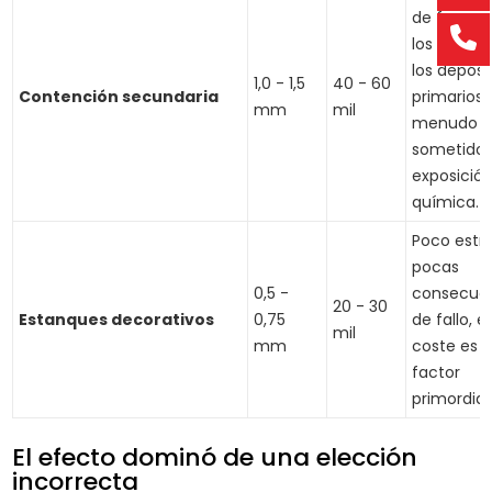
de forma f
los vertid
los depósi
1,0 - 1,5
40 - 60
Contención secundaria
primarios,
mm
mil
menudo
sometidos
exposició
química.
Poco estré
pocas
0,5 -
consecue
20 - 30
Estanques decorativos
0,75
de fallo, el
mil
mm
coste es 
factor
primordial
El efecto dominó de una elección
incorrecta