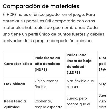
Comparación de materiales
El HDPE no es el único jugador en el juego. Para
apreciar su papel, es útil compararlo con otros
materiales habituales de geomembranas. Cada
uno tiene un perfil único de puntos fuertes y débiles
derivados de su propia composición química.
Polietileno
Polietileno de
Cloru
lineal de baja
Característica
alta densidad
polivi
densidad
(HDPE)
(PVC
(LLDPE)
Rígido, menos
Más flexible que
Flexibilidad
Muy fl
flexible
el HDPE
Bueno
Bueno, pero
Resistencia
Excelente,
vulne
menos que el
química
amplio espectro
cierto