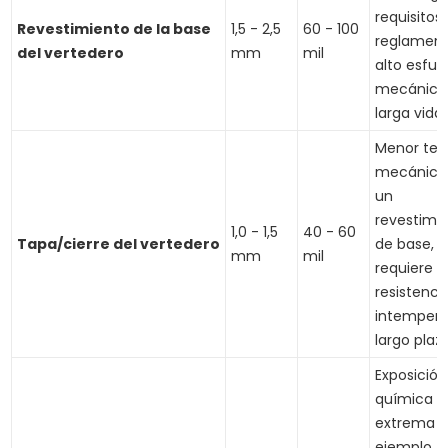
requisitos
Revestimiento de la base
1,5 - 2,5
60 - 100
reglament
del vertedero
mm
mil
alto esfue
mecánico
larga vida ú
Menor ten
mecánica
un
revestimi
1,0 - 1,5
40 - 60
Tapa/cierre del vertedero
de base, 
mm
mil
requiere
resistencia
intemperi
largo plazo
Exposición
química
extrema (
ejemplo,