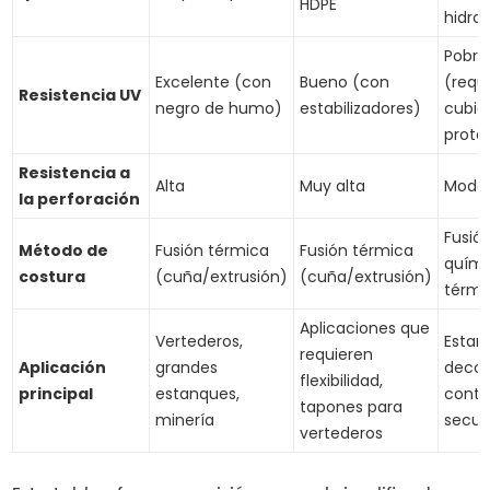
HDPE
hidro
Pobre
Excelente (con
Bueno (con
(requ
Resistencia UV
negro de humo)
estabilizadores)
cubie
prote
Resistencia a
Alta
Muy alta
Mode
la perforación
Fusió
Método de
Fusión térmica
Fusión térmica
quími
costura
(cuña/extrusión)
(cuña/extrusión)
térmi
Aplicaciones que
Vertederos,
Estan
requieren
Aplicación
grandes
decor
flexibilidad,
principal
estanques,
conte
tapones para
minería
secun
vertederos