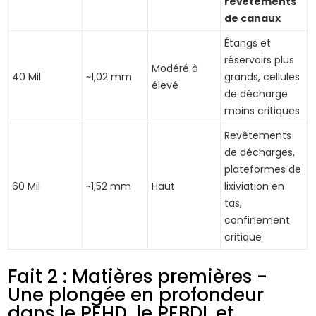
revêtements
de canaux
Étangs et
réservoirs plus
Modéré à
40 Mil
~1,02 mm
grands, cellules
élevé
de décharge
moins critiques
Revêtements
de décharges,
plateformes de
60 Mil
~1,52 mm
Haut
lixiviation en
tas,
confinement
critique
Fait 2 : Matières premières -
Une plongée en profondeur
dans le PEHD, le PEBDL et