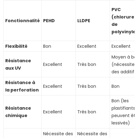
PVC
(chlorure
Fonctionnalité
PEHD
LLDPE
de
polyvinyle
Flexibilité
Bon
Excellent
Excellent
Moyen à bo
Résistance
Excellent
Très bon
(nécessite
aux UV
des additifs
Résistance à
Excellent
Très bon
Bon
la perforation
Bon (les
Résistance
plastifiants
Excellent
Très bon
chimique
peuvent êtr
lessivés)
Nécessite des
Nécessite des