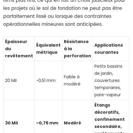
films plus fins, ce qui en fait un choix judicieux pour
les projets où le sol de fondation ne peut pas être
parfaitement lissé ou lorsque des contraintes
opérationnelles mineures sont anticipées.
Épaisseur
Résistance
Équivalent
Applications
du
à la
métrique
courantes
revêtement
perforation
Petits bassins
de jardin,
Faible à
20 Mil
~0,51 mm
couvertures
modéré
temporaires,
pare-vapeur
Étangs
décoratifs,
confinement
30 Mil
~0,76 mm
Modéré
secondaire,