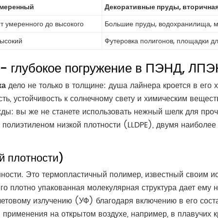
меренный
Декоративные пруды, вторичная
т умеренного до высокого
Большие пруды, водохранилища, м
ысокий
Футеровка полигонов, площадки дл
 - глубокое погружение в ПЭНД, ЛП
ка
дело не только в толщине: душа лайнера кроется в его 
сть, устойчивость к солнечному свету и химическим вещес
ды: вы же не станете использовать нежный шелк для проч
полиэтиленом низкой плотности (LLDPE), двумя наиболее
й плотности)
сти. Это термопластичный полимер, известный своим ис
Его плотно упакованная молекулярная структура дает ему
етовому излучению (УФ) благодаря включению в его соста
 применения на открытом воздухе, например, в плавучих к