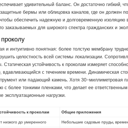
спечивает удивительный баланс. Он достаточно гибкий, чт
 защитные бермы или облицовка каналов, где он должен по
, чтобы обеспечить надежную и долговременную изоляцию 
то заказываемых для широкого спектра гражданских и экол
 проколу
я и интуитивно понятная: более толстую мембрану труднее
арушить целостность всей системы локализации. Сопротив
ы. Статическая устойчивость к проколам измеряет способ
те, вдавливающийся с течением времени. Динамическая сто
трумент или падающий камень. Хотя 30-миллиметровая пл
с более тонкими пленками, что делает ее ответственным 
е эксплуатационные нагрузки.
стойчивость к проколам
Общие приложения
т низкого до умеренного
Небольшие садовые пруды, време