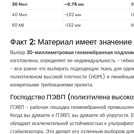
30 Мил
~0,76 мм
У
40 Мил
~1,02 мм
О
60 Mil
~1,52 мм
В
Факт 2: Материал имеет значение
Выбор
30-миллиметровая геомембранная подлож
изготовлена, определяет ее индивидуальность - гибко
- все равно что выбирать подходящую ткань для одеж
полиэтиленом высокой плотности (HDPE) и линейным 
конкретными требованиями проекта.
Господство ПЭВП (полиэтилена высоко
ПЭВП - рабочая лошадка геомембранной промышленно
Когда вы думаете о ПЭВП, вы думаете об упругости. 
обладает исключительной устойчивостью к ультрафиол
стабилизатора. Это делает его отличным выбором для