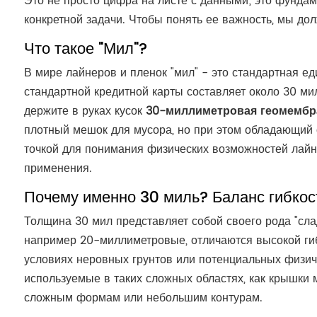
Это не просто цифра на листе с данными; это фундам
конкретной задачи. Чтобы понять ее важность, мы до
Что такое "Мил"?
В мире лайнеров и пленок "мил" - это стандартная 
стандартной кредитной карты составляет около 30 ми
держите в руках кусок
30-миллиметровая геомембр
плотный мешок для мусора, но при этом обладающий 
точкой для понимания физических возможностей лайне
применения.
Почему именно 30 миль? Баланс гибкос
Толщина 30 мил представляет собой своего рода "сл
например 20-миллиметровые, отличаются высокой гиб
условиях неровных грунтов или потенциальных физиче
используемые в таких сложных областях, как крышки 
сложным формам или небольшим контурам.