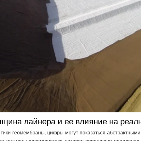
олщина лайнера и ее влияние на реа
тики геомембраны, цифры могут показаться абстрактными. 