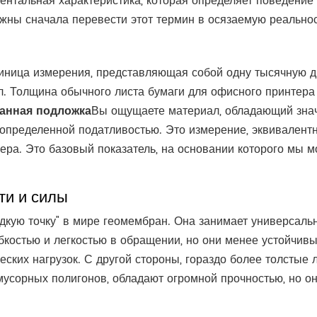
ентальная характеристика, которая определяет поведение 
лжны сначала перевести этот термин в осязаемую реальнос
единица измерения, представляющая собой одну тысячную 
л. Толщина обычного листа бумаги для офисного принтера 
анная подложка
Вы ощущаете материал, обладающий значи
определенной податливостью. Это измерение, эквивалентн
ра. Это базовый показатель, на основании которого мы м
ти и силы
адкую точку" в мире геомембран. Она занимает универсал
костью и легкостью в обращении, но они менее устойчивы 
ских нагрузок. С другой стороны, гораздо более толстые 
мусорных полигонов, обладают огромной прочностью, но он