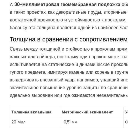
A
30-миллиметровая геомембранная подложка
обе
в таких проектах, как декоративные пруды, вторичные
достаточной прочностью и устойчивостью к проколам
балансу эта толщина является одной из наиболее час
Толщина в сравнении с сопротивлением
Связь между толщиной и стойкостью к проколам пряма
важных для лайнера, поскольку один прокол может н
испытывается на статические и динамические прокол
тупого предмета, имитируя камень или корень в грун
выдерживать внезапный удар, например, упавший инс
значительное повышение уровня защиты по сравнению 
идеально выровнен или где ожидаются незначительны
Толщина вкладыша
Метрический эквивалент
У
20 Мил
~0,51 мм
О